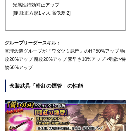
光属性特効補正アップ
[範囲:正方形1マス,高低差:2]
グループリーダースキル：
真理念装グループが『ワダツミ武門』のHP50%アップ 物
攻20%アップ 魔攻20%アップ 素早さ10%アップ <強欲>特
効60%アップ
念装武具「暗紅の煙管」の性能