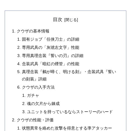
目次
クウザの基本情報
固有ジョブ「任侠刀士」の詳細
専用武具の「灰琥左文字」性能
専用真理念装『誓いの刃』の詳細
念装武具「暗紅の煙管」の性能
真理念装『鵺が啼く、明ける刻』・念装武具『誓い
の刻装』詳細
クウザの入手方法
ガチャ
魂の欠片から錬成
ユニットを持っているならストーリーのハード
クウザの性能・評価
状態異常を絡めた攻撃を得意とする準アタッカー