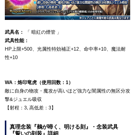
武具名：
「 暗紅の煙管 」
武具性能：
HP上限+500、光属性特効補正+12、命中率+10、魔法耐
性+10
WA：烙印竜虎（使用回数：1）
敵に自身の物攻・魔攻が高いほど強力な闇属性の無区分攻
撃&ジュエル吸収
【射程：3, 高低差：3】
真理念装『鵺が啼く、明ける刻』・念装武具
『誓いの刻装』詳細