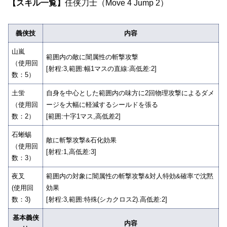
【スキル一覧】
任侠刀士（Move 4 Jump 2）
義侠技
内容
山嵐
範囲内の敵に闇属性の斬撃攻撃
（使用回
[射程:3,範囲:幅1マスの直線:高低差:2]
数：5）
土蛍
自身を中心とした範囲内の味方に2回物理攻撃によるダメ
（使用回
ージを大幅に軽減するシールドを張る
数：2）
[範囲:十字1マス,高低差2]
石蜥蜴
敵に斬撃攻撃&石化効果
（使用回
[射程:1,高低差:3]
数：3）
夜叉
範囲内の対象に闇属性の斬撃攻撃&対人特効&確率で沈黙
(使用回
効果
数：3)
[射程:3,範囲:特殊(シカクロス2).高低差:2]
基本義侠
内容