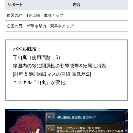
サポート
内容
血盟の絆
HP上限・魔攻アップ
亡国の刃
斬撃攻撃力・素早さアップ
バベル戦技：
千山嵐
（使用回数：5）
範囲内の敵に闇属性の斬撃攻撃&光属性特効
[射程:5,範囲:幅1マスの直線:高低差:2]
＊スキル『山嵐』が変化。