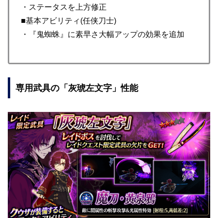
・ステータスを上方修正
■基本アビリティ(任侠刀士)
・『鬼蜘蛛』に素早さ大幅アップの効果を追加
専用武具の「灰琥左文字」性能