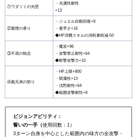
・光属性耐性
①ワダツミの光壁
+13
・ジュエル自動回復+8
②紫煙の香り
・素早さ+16
◆HP消費スキルの消耗量軽減-50
・魔攻+96
③不屈の執念
・攻撃禁止耐性+64
◆斬撃攻撃力+10
・HP上限+800
・闇属性+13
④義兄弟の契り
・沈黙耐性+64
◆範囲攻撃耐性+8
ビジョンアビリティ：
誓いの一手（
使用回数：1）
3ターン自身を中心とした範囲内の味方の全攻撃・