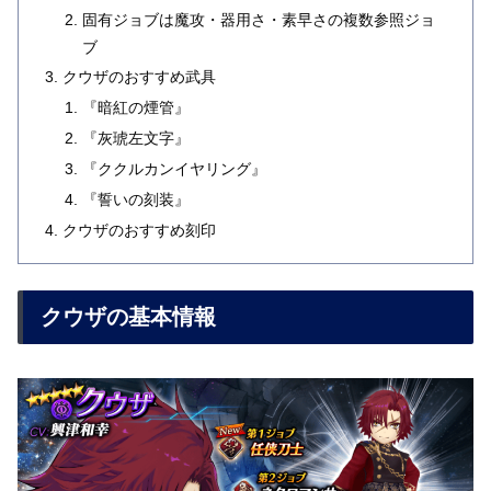
固有ジョブは魔攻・器用さ・素早さの複数参照ジョ
ブ
クウザのおすすめ武具
『暗紅の煙管』
『灰琥左文字』
『ククルカンイヤリング』
『誓いの刻装』
クウザのおすすめ刻印
クウザの基本情報