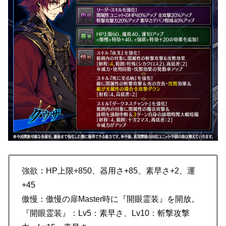
強欲：HP上限+850、器用さ+85、素早さ+2、運
+45
傲慢：傲慢の扉Master時に『開眼霊装』を開放。
『開眼霊装』：Lv5：素早さ、Lv10：斬撃攻撃