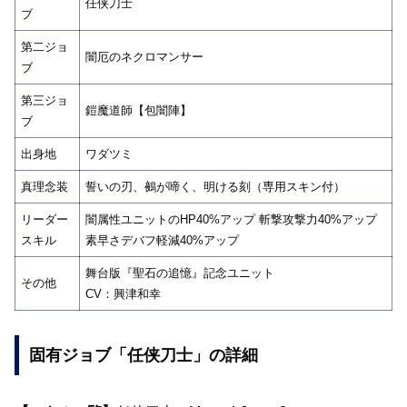
任侠刀士
ブ
第二ジョ
闇厄のネクロマンサー
ブ
第三ジョ
鎧魔道師【包闇陣】
ブ
出身地
ワダツミ
真理念装
誓いの刃、鵺が啼く、明ける刻（専用スキン付）
リーダー
闇属性ユニットのHP40%アップ 斬撃攻撃力40%アップ
スキル
素早さデバフ軽減40%アップ
舞台版『聖石の追憶』記念ユニット
その他
CV：興津和幸
固有ジョブ「任侠刀士」の詳細