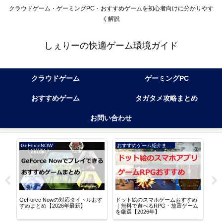
クラウドゲーム・ゲーミングPC・おすすめゲームを初心者向けに分かりやす
く解説
しぇりーの快適ゲーム環境ガイド
クラウドゲーム
ゲーミングPC
おすすめゲーム
タガタメ攻略まとめ
お問い合わせ
GeForceNOW
おすすめゲーム紹介まとめ
アル
GeForce Nowの対応タイトルおす
ドット絵のスマホゲームおすすめ
逆水
る
すめまとめ【2026年最新】
｜無料で遊べるRPG・放置ゲーム
な世
を厳選【2026年】