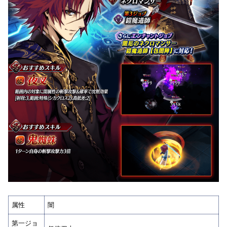
属性
闇
第一ジョ