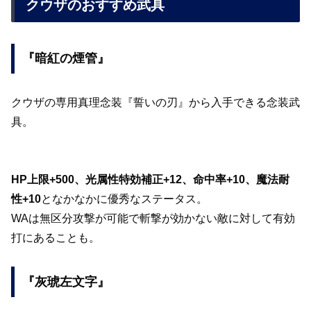
クウザのおすすめ武具
『暗紅の煙管』
クウザの専用真理念装『誓いの刃』から入手できる念装武
具。
HP上限+500、光属性特効補正+12、命中率+10、魔法耐
性+10
となかなかに優秀なステータス。
WAは無区分攻撃が可能で斬撃が効かない敵に対して有効
打にあることも。
『灰琥左文字』