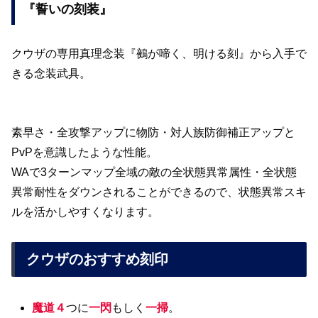
『誓いの刻装』
クウザの専用真理念装『鵺が啼く、明ける刻』から入手で
きる念装武具。
素早さ・全攻撃アップに物防・対人族防御補正アップと
PvPを意識したような性能。
WAで3ターンマップ全域の敵の全状態異常属性・全状態
異常耐性をダウンされることができるので、状態異常スキ
ルを活かしやすくなります。
クウザのおすすめ刻印
魔道４
つに
一閃
もしく
一掃
。