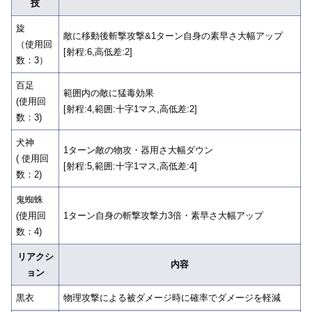
技
旋
敵に移動後斬撃攻撃&1ターン自身の素早さ大幅アップ
（使用回
[射程:6,高低差:2]
数：3）
百足
範囲内の敵に猛毒効果
(使用回
[射程:4,範囲:十字1マス,高低差:2]
数：3)
犬神
1ターン敵の物攻・器用さ大幅ダウン
( 使用回
[射程:5,範囲:十字1マス,高低差:4]
数：2)
鬼蜘蛛
(使用回
1ターン自身の斬撃攻撃力3倍・素早さ大幅アップ
数：4)
リアクシ
内容
ョン
黒衣
物理攻撃による被ダメージ時に確率でダメージを軽減