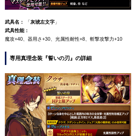
武具名：
「
灰琥左文字
」
武具性能：
魔攻+40、器用さ+30、光属性耐性+8、斬撃攻撃力+10
専用真理念装『誓いの刃』の詳細