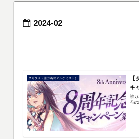
2024-02
【
タガタメ（誰ガ為のアルケミスト）
キ
誰ガ
ろの