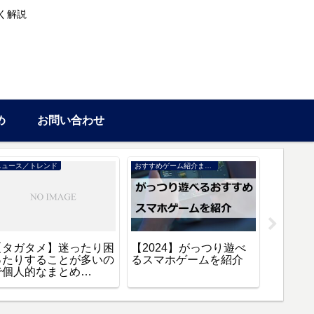
く解説
め
お問い合わせ
ニュース／トレンド
おすすめゲーム紹介まとめ
情報
【タガタメ】迷ったり困
【2024】がっつり遊べ
【タガ
ったりすることが多いの
るスマホゲームを紹介
方法や
で個人的なまとめ
【2024
【Q&A】