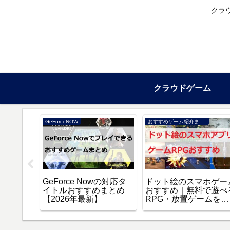
クラ
クラウドゲーム
GeForceNOW
おすすめゲーム紹介まとめ
場版 誰
GeForce Nowの対応タ
ドット絵のスマホゲー
スト』を
イトルおすすめまとめ
おすすめ｜無料で遊べ
聴する方
【2026年最新】
RPG・放置ゲームを厳
選【2026年】