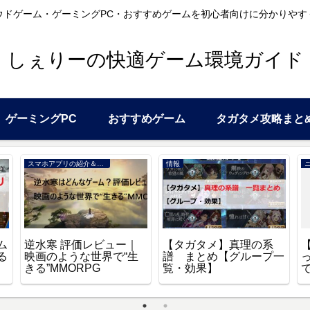
ウドゲーム・ゲーミングPC・おすすめゲームを初心者向けに分かりやす
しぇりーの快適ゲーム環境ガイド
ゲーミングPC
おすすめゲーム
タガタメ攻略まと
スマホアプリの紹介＆レビュー
情報
ム
逆水寒 評価レビュー｜
【タガタメ】真理の系
る
映画のような世界で“生
譜 まとめ【グループ一
きる”MMORPG
覧・効果】