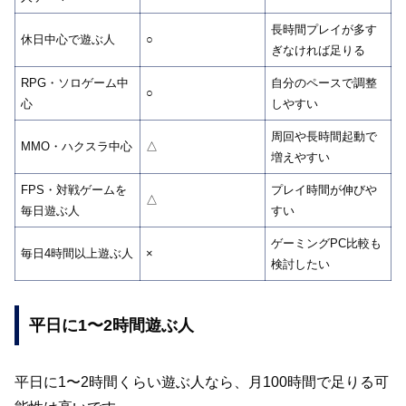
長時間プレイが多す
休日中心で遊ぶ人
○
ぎなければ足りる
RPG・ソロゲーム中
自分のペースで調整
○
心
しやすい
周回や長時間起動で
MMO・ハクスラ中心
△
増えやすい
FPS・対戦ゲームを
プレイ時間が伸びや
△
毎日遊ぶ人
すい
ゲーミングPC比較も
毎日4時間以上遊ぶ人
×
検討したい
平日に1〜2時間遊ぶ人
平日に1〜2時間くらい遊ぶ人なら、月100時間で足りる可