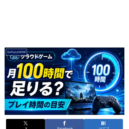
GeForceNOW
X
Facebook
はてブ