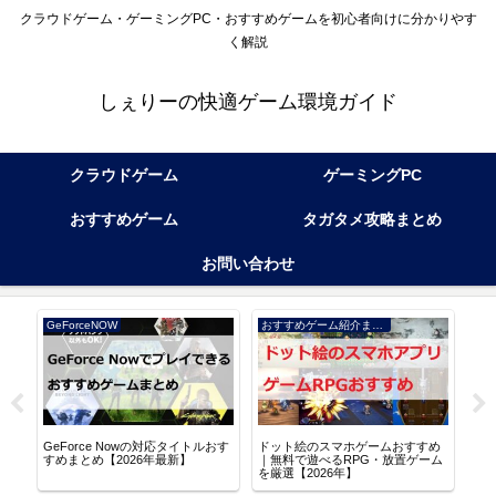
クラウドゲーム・ゲーミングPC・おすすめゲームを初心者向けに分かりやす
く解説
しぇりーの快適ゲーム環境ガイド
クラウドゲーム
ゲーミングPC
おすすめゲーム
タガタメ攻略まとめ
お問い合わせ
GeForceNOW
おすすめゲーム紹介まとめ
アル
GeForce Nowの対応タイトルおす
ドット絵のスマホゲームおすすめ
逆水
る
すめまとめ【2026年最新】
｜無料で遊べるRPG・放置ゲーム
な世
を厳選【2026年】