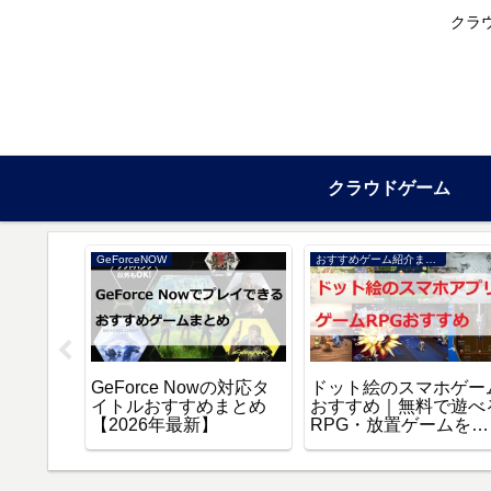
クラ
クラウドゲーム
GeForceNOW
おすすめゲーム紹介まとめ
場版 誰
GeForce Nowの対応タ
ドット絵のスマホゲー
スト』を
イトルおすすめまとめ
おすすめ｜無料で遊べ
聴する方
【2026年最新】
RPG・放置ゲームを厳
選【2026年】