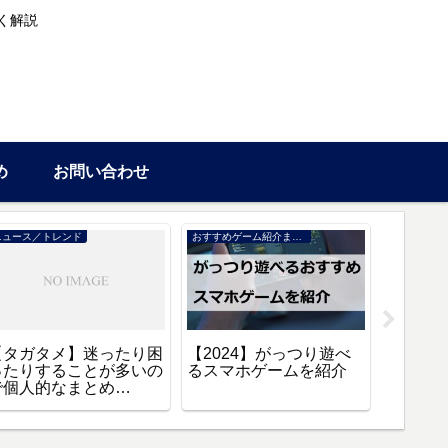
く解説
め
お問い合わせ
ニュース／トレンド
おすすめゲーム紹介まとめ
情報
【タガタメ】迷ったり困
【2024】がっつり遊べ
【タガ
ったりすることが多いの
るスマホゲームを紹介
方法や
で個人的なまとめ
【2024
【Q&A】