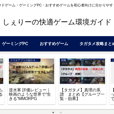
ウドゲーム・ゲーミングPC・おすすめゲームを初心者向けに分かりやす
しぇりーの快適ゲーム環境ガイド
ゲーミングPC
おすすめゲーム
タガタメ攻略まと
スマホアプリの紹介＆レビュー
情報
ム
逆水寒 評価レビュー｜
【タガタメ】真理の系
る
映画のような世界で“生
譜 まとめ【グループ一
きる”MMORPG
覧・効果】