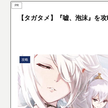
PR
【タガタメ】『嘘、泡沫』を攻
攻略