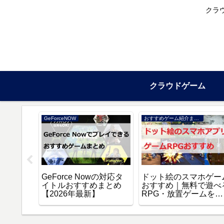
クラ
クラウドゲーム
GeForceNOW
おすすめゲーム紹介まとめ
場版 誰
GeForce Nowの対応タ
ドット絵のスマホゲー
スト』を
イトルおすすめまとめ
おすすめ｜無料で遊べ
聴する方
【2026年最新】
RPG・放置ゲームを厳
選【2026年】