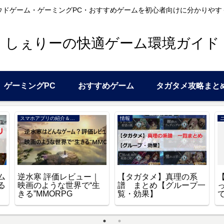
ウドゲーム・ゲーミングPC・おすすめゲームを初心者向けに分かりやす
しぇりーの快適ゲーム環境ガイド
ゲーミングPC
おすすめゲーム
タガタメ攻略まと
スマホアプリの紹介＆レビュー
情報
ム
逆水寒 評価レビュー｜
【タガタメ】真理の系
る
映画のような世界で“生
譜 まとめ【グループ一
きる”MMORPG
覧・効果】