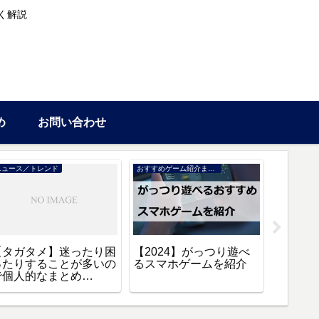
く解説
め
お問い合わせ
ニュース／トレンド
おすすめゲーム紹介まとめ
情報
【タガタメ】迷ったり困
【2024】がっつり遊べ
【タガ
ったりすることが多いの
るスマホゲームを紹介
方法や
で個人的なまとめ
【2024
【Q&A】