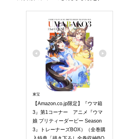
東宝
【Amazon.co.jp限定】『ウマ箱
3』第1コーナー　アニメ『ウマ
娘 プリティーダービー Season 
3』トレーナーズBOX）（全巻購
入特典「描き下ろし全巻収納BO