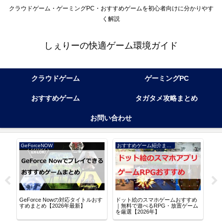
クラウドゲーム・ゲーミングPC・おすすめゲームを初心者向けに分かりやす
く解説
しぇりーの快適ゲーム環境ガイド
クラウドゲーム
ゲーミングPC
おすすめゲーム
タガタメ攻略まとめ
お問い合わせ
GeForceNOW
おすすめゲーム紹介まとめ
アル
GeForce Nowの対応タイトルおす
ドット絵のスマホゲームおすすめ
逆水
る
すめまとめ【2026年最新】
｜無料で遊べるRPG・放置ゲーム
な世
を厳選【2026年】