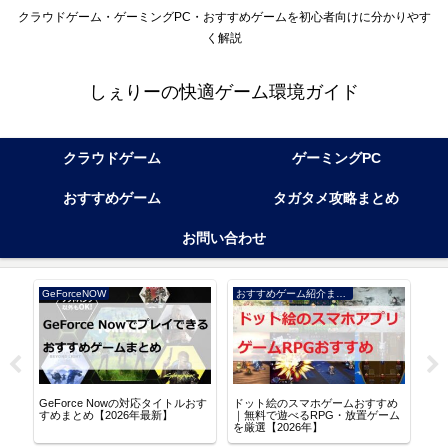
クラウドゲーム・ゲーミングPC・おすすめゲームを初心者向けに分かりやす
く解説
しぇりーの快適ゲーム環境ガイド
クラウドゲーム
ゲーミングPC
おすすめゲーム
タガタメ攻略まとめ
お問い合わせ
GeForceNOW
おすすめゲーム紹介まとめ
アル
GeForce Nowの対応タイトルおす
ドット絵のスマホゲームおすすめ
逆水
る
すめまとめ【2026年最新】
｜無料で遊べるRPG・放置ゲーム
な世
を厳選【2026年】