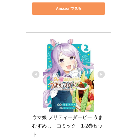
Amazonで見る
ウマ娘 プリティーダービー うま
むすめし　コミック　1-2巻セッ
ト