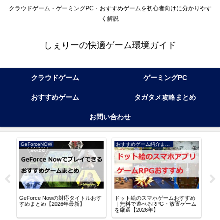
クラウドゲーム・ゲーミングPC・おすすめゲームを初心者向けに分かりやす
く解説
しぇりーの快適ゲーム環境ガイド
クラウドゲーム
ゲーミングPC
おすすめゲーム
タガタメ攻略まとめ
お問い合わせ
GeForceNOW
おすすめゲーム紹介まとめ
アル
GeForce Nowの対応タイトルおす
ドット絵のスマホゲームおすすめ
逆水
る
すめまとめ【2026年最新】
｜無料で遊べるRPG・放置ゲーム
な世
を厳選【2026年】