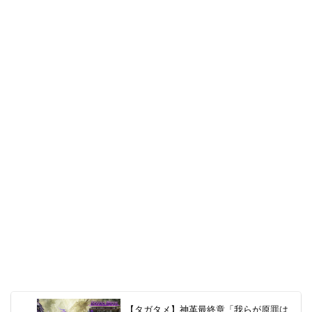
【タガタメ】神革最終章「我らが原罪は