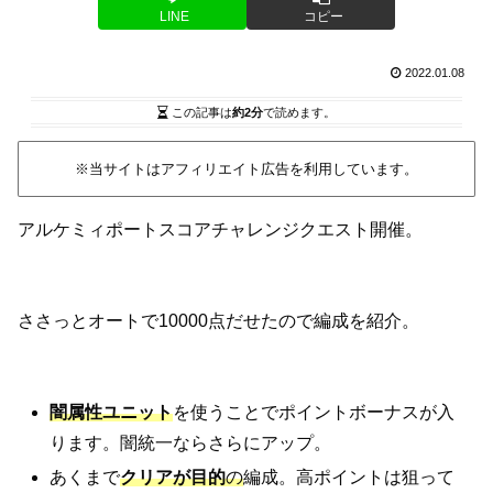
LINE
コピー
2022.01.08
この記事は
約2分
で読めます。
※当サイトはアフィリエイト広告を利用しています。
アルケミィポートスコアチャレンジクエスト開催。
ささっとオートで10000点だせたので編成を紹介。
闇属性ユニット
を使うことでポイントボーナスが入
ります。闇統一ならさらにアップ。
あくまで
クリアが目的
の
編成。高ポイントは狙って