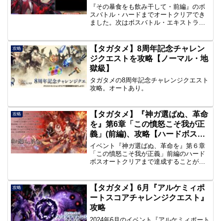
『その暴食をも飲み干して・前編』のボ
スバトル・ハードまでオートクリアでき
ました。次はボスバトル・エキストラに
挑戦していきたいと思います。目標は
Lv10クリア。追記20200309：Lv７クリ
ア。あと、エウラリアゲットしました。
【タガタメ】8周年記念チャレン
攻略
使うかも？？追記20200311：Lv１０クリ
ジクエストを攻略【ノーマル・地
ア。闇ニクス・エウラリア使わずにいけ
獄級】
ました。
タガタメの8周年記念チャレンジクエスト
攻略。オートあり。
【タガタメ】『神ガ選ばぬ、革命
攻略
を』第6章「この憤怒こそ我が正
義」(前編)、攻略【ハードボス・
炎の穢れの化身】
イベント『神ガ選ばぬ、革命を』第６章
「この憤怒こそ我が正義」前編のハード
ボスオートクリアまで達成することがで
きたのでまとめます。
【タガタメ】6月『アルケミィポ
攻略
ートスコアチャレンジクエスト』
攻略
2024年6月のイベント『アルケミィポート