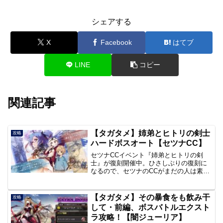
シェアする
X
Facebook
はてブ
LINE
コピー
関連記事
【タガタメ】姉弟とヒトリの剣士
攻略
ハードボスオート【セツナCC】
セツナCCイベント『姉弟とヒトリの剣
士』が復刻開催中。ひさしぶりの復刻に
なるので、セツナのCCがまだの人は素材
だけでも回収しておきましょう。あとボ
ックスガチャがリセットされました。
【タガタメ】その暴食をも飲み干
攻略
して・前編、ボスバトルエクスト
ラ攻略！【闇ジューリア】