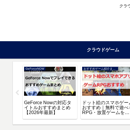
クラ
クラウドゲーム
GeForceNOW
おすすめゲーム紹介まとめ
場版 誰
GeForce Nowの対応タ
ドット絵のスマホゲー
スト』を
イトルおすすめまとめ
おすすめ｜無料で遊べ
聴する方
【2026年最新】
RPG・放置ゲームを厳
選【2026年】