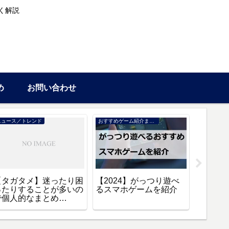
く解説
め
お問い合わせ
ニュース／トレンド
おすすめゲーム紹介まとめ
情報
【タガタメ】迷ったり困
【2024】がっつり遊べ
【タガ
ったりすることが多いの
るスマホゲームを紹介
方法や
で個人的なまとめ
【2024
【Q&A】