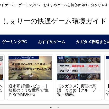
ウドゲーム・ゲーミングPC・おすすめゲームを初心者向けに分かりやす
しぇりーの快適ゲーム環境ガイド
ゲーミングPC
おすすめゲーム
タガタメ攻略まと
スマホアプリの紹介＆レビュー
情報
ム
逆水寒 評価レビュー｜
【タガタメ】真理の系
る
映画のような世界で“生
譜 まとめ【グループ一
きる”MMORPG
覧・効果】