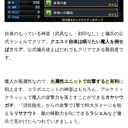
自身のもっている神楽（武具なし・刻印なし）と傭兵の公
式ラシェルでクリア。
クエスト自体は眠りたい魔人を倒せ
ばクリア
。公式傭兵使えばだれでもクリアできる難易度で
す。
魔人が風属性なので、
火属性ユニットで出撃すると有利
に
戦えます。コラボユニットの神楽はもちろん、アルケミィ
クラッシュで魔人の攻撃力を落とすことができる
カヤ
や
ウ
ガチ
、『須佐能生』からの攻撃で1撃で特大ダメージを狙
える
リサナウト
、敵の移動力を0にできる
ラシェル
など傭
兵で見かけたらつれていきましょう。