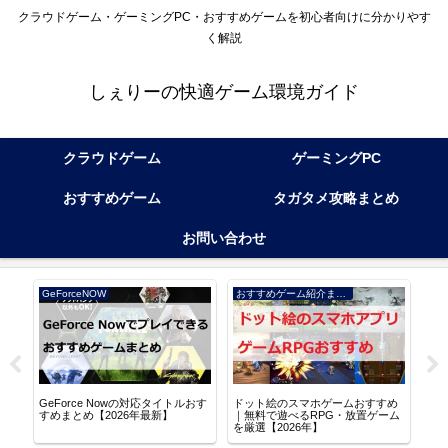
クラウドゲーム・ゲーミングPC・おすすめゲームを初心者向けに分かりやす
く解説
しぇりーの快適ゲーム環境ガイド
クラウドゲーム
ゲーミングPC
おすすめゲーム
タガタメ攻略まとめ
お問い合わせ
GeForceNOW
おすすめゲーム紹介まとめ
アル
GeForce Nowの対応タイトルおす
ドット絵のスマホゲームおすすめ
逆水
る
すめまとめ【2026年最新】
｜無料で遊べるRPG・放置ゲーム
な世
を厳選【2026年】