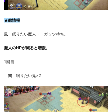
★敵情報
風：眠りたい魔人・・ガッツ持ち。
魔人のHPが減ると増援。
1回目
闇：眠りたい鬼×２