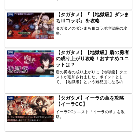
【タガタメ】『【地獄級】ダンま
攻略
ちⅢコラボ』を攻略
タガタメのダンまちⅢコラボ地獄級の攻
略。
【タガタメ】【地獄級】盾の勇者
攻略
の成り上がり攻略！おすすめユニ
ットは？
盾の勇者の成り上がりに【地獄級】クエ
ストが追加されました。ポイントとし
て、【地獄級】という難易度になるの
で、まずは４人編成でのクリアを目指
し、その後傭兵を使って他のミッション
達成を狙っていくといいです。おすすめ
【タガタメ】イーラの章を攻略
攻略
ユニットは、『岩谷尚文』『ラフ...
【イーラCC】
イーラCCクエスト「イーラの章」を攻
略。