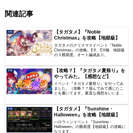
関連記事
【タガタメ】『Noble
攻略
Christmas』を攻略【地獄級】
タガタメのクリスマスイベント『Noble
Christmas』の攻略。EX、EX極、地獄級
の３難易度。オート編成あり。
【攻略？】『タガタメ夏祭り』を
攻略
やってみた。【感想など】
イベント『タガタメ夏祭り』をやってみ
ました。（攻略？？遊んでみて感じたこ
とを書いてます。素直な感想をいいます
と、ぶっちゃけめんどくさかったです、
いろいろと。はい。
【タガタメ】『Sunshine・
攻略
Halloween』を攻略【地獄級】
ハロウィンイベント『Sunshine・
Halloween』の難易度【地獄級】の攻略に
なります。