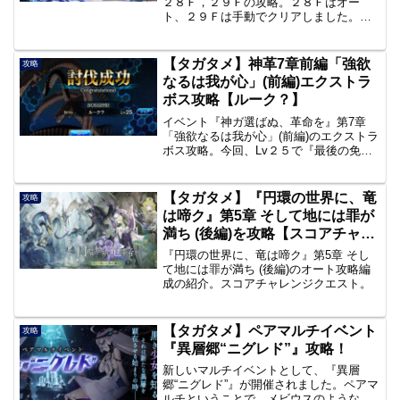
２８Ｆ，２９Ｆの攻略。２８Ｆはオー
ト、２９Ｆは手動でクリアしました。そ
の時の様子。
【タガタメ】神革7章前編「強欲
攻略
なるは我が心」(前編)エクストラ
ボス攻略【ルーク？】
イベント『神ガ選ばぬ、革命を』第7章
「強欲なるは我が心」(前編)のエクストラ
ボス攻略。今回、Lv２５で『最後の免罪
印』『異界の免罪印』が２つずつ手に入
ります。コラボユニットは未使用の編成
でLv25クリア。
【タガタメ】『円環の世界に、竜
攻略
は啼ク』第5章 そして地には罪が
満ち (後編)を攻略【スコアチャレ
ンジ】
『円環の世界に、竜は啼ク』第5章 そし
て地には罪が満ち (後編)のオート攻略編
成の紹介。スコアチャレンジクエスト。
【タガタメ】ペアマルチイベント
攻略
『異層郷“ニグレド”』攻略！
新しいマルチイベントとして、『異層
郷“ニグレド”』が開催されました。ペアマ
ルチということで、メビウスのような感