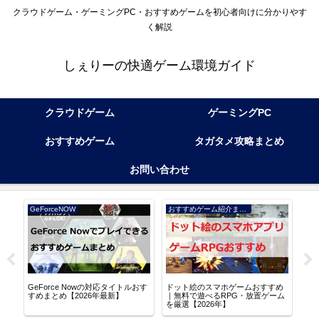
クラウドゲーム・ゲーミングPC・おすすめゲームを初心者向けに分かりやす
く解説
しぇりーの快適ゲーム環境ガイド
クラウドゲーム
ゲーミングPC
おすすめゲーム
タガタメ攻略まとめ
お問い合わせ
GeForceNOW
おすすめゲーム紹介まとめ
アル
GeForce Nowの対応タイトルおす
ドット絵のスマホゲームおすすめ
逆水
る
すめまとめ【2026年最新】
｜無料で遊べるRPG・放置ゲーム
な世
を厳選【2026年】