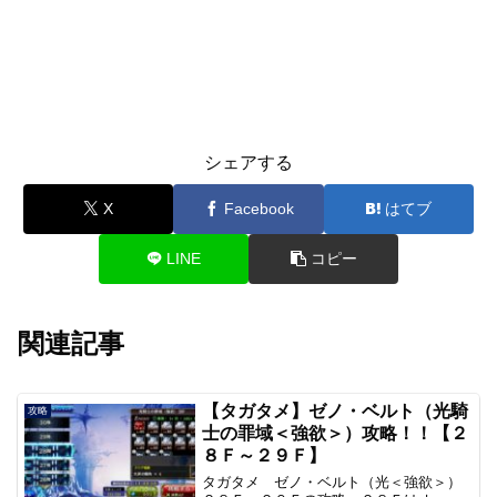
シェアする
X
Facebook
はてブ
LINE
コピー
関連記事
【タガタメ】ゼノ・ベルト（光騎
攻略
士の罪域＜強欲＞）攻略！！【２
８Ｆ～２９Ｆ】
タガタメ ゼノ・ベルト（光＜強欲＞）