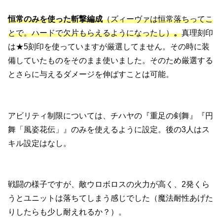
恒常のみを使った斬撃編成
（ズィーヴァは恒常落ち
ってこ
とで。ハードで欠片もらえるようになったし
）
。
真理刻印
は★5刻印を使っていますが厳選してません。その時に装
備していたものをそのまま使いました。そのため厳選する
とさらに与えるダメージを伸ばすことは可能。
アビリティ制限については、チハヤの『重足の剣舞』『円
舞「風姿花伝」』のみを使えるように設定。後の3人はス
キル設定はなし。
戦闘の様子ですが、敵ウロボロスの火力が高く、2発くら
うとユニットは落ちてしまう感じでした（魔法耐性あげた
りしたらも少し耐えれるか？）。