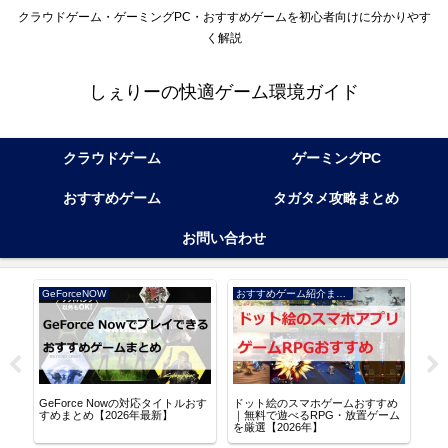
クラウドゲーム・ゲーミングPC・おすすめゲームを初心者向けに分かりやす
く解説
しぇりーの快適ゲーム環境ガイド
クラウドゲーム
ゲーミングPC
おすすめゲーム
タガタメ攻略まとめ
お問い合わせ
GeForceNOW
おすすめゲーム紹介まとめ
アル
GeForce Nowの対応タイトルおす
ドット絵のスマホゲームおすすめ
逆水
る
すめまとめ【2026年最新】
｜無料で遊べるRPG・放置ゲーム
な世
を厳選【2026年】