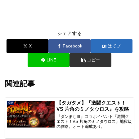
シェアする
X
Facebook
はてブ
LINE
コピー
関連記事
【タガタメ】『激闘クエスト！
攻略
VS 片角のミノタウロス』を攻略
『ダンまちⅢ』コラボイベント『激闘ク
エスト！VS 片角のミノタウロス』地獄級
の攻略。オート編成あり。