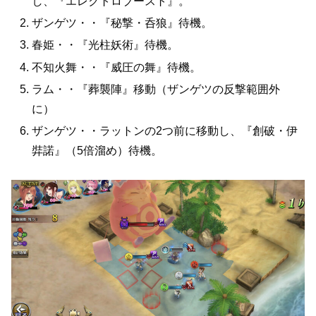
し、『エレクトロブースト』。
ザンゲツ・・『秘撃・呑狼』待機。
春姫・・『光柱妖術』待機。
不知火舞・・『威圧の舞』待機。
ラム・・『葬襲陣』移動（ザンゲツの反撃範囲外
に）
ザンゲツ・・ラットンの2つ前に移動し、『創破・伊
弉諾』（5倍溜め）待機。