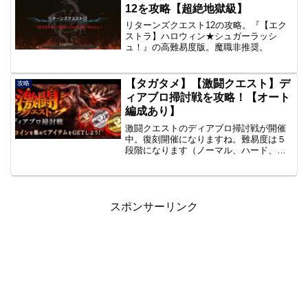
アすることで、カシウ...
12を攻略【超絶地獄級】
リターンズクエスト12の攻略。『【エク
ストラ】ハロウィン★シュガーラッシ
ュ！』の高難易度版。魔職非推奨。
【タガタメ】【激闘クエスト】デ
攻略
ィアブロ掃討戦を攻略！【オート
編成あり】
激闘クエストのディアブロ掃討戦が開催
中。復刻開催になりますね。難易度は５
段階になります（ノーマル、ハード、
EX、EX極、地獄級）。
スポンサーリンク