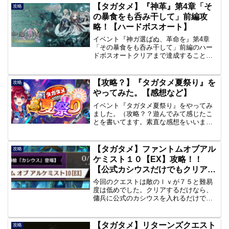
【タガタメ】『神革』第4章「そ
攻略
の暴食をも呑み干して」前編攻
略！【ハードボスオート】
イベント『神ガ選ばぬ、革命を』第4章
「その暴食をも呑み干して」前編のハー
ドボスオートクリアまで達成することが
できたのでまとめたいと思います。今回
のボスは堕罪者となってダーク化？した
ジューリアでした。ストーリー、ボスバ
【攻略？】『タガタメ夏祭り』を
攻略
トルストーリー（ネタバレ...
やってみた。【感想など】
イベント『タガタメ夏祭り』をやってみ
ました。（攻略？？遊んでみて感じたこ
とを書いてます。素直な感想をいいます
と、ぶっちゃけめんどくさかったです、
いろいろと。はい。
【タガタメ】ファントムオブアル
攻略
ケミスト１０【EX】攻略！！
【公式カシウスだけでもクリアで
きます！】
今回のクエストは敵のｌｖが７５と難易
度は低めでした。クリアするだけなら、
傭兵に公式のカシウスを入れるだけでク
リアできます。 そうでない場合は、特定
の攻撃区分のユニットがいないとクリア
が難しくなります。 このクエストをクリ
【タガタメ】リターンズクエスト
攻略