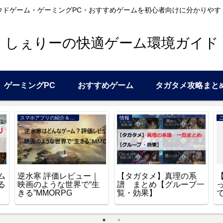
ウドゲーム・ゲーミングPC・おすすめゲームを初心者向けに分かりやす
しぇりーの快適ゲーム環境ガイド
ゲーミングPC
おすすめゲーム
タガタメ攻略まと
スマホアプリの紹介＆レビュー
情報
ム
逆水寒 評価レビュー｜
【タガタメ】真理の系
る
映画のような世界で“生
譜 まとめ【グループ一
きる”MMORPG
覧・効果】