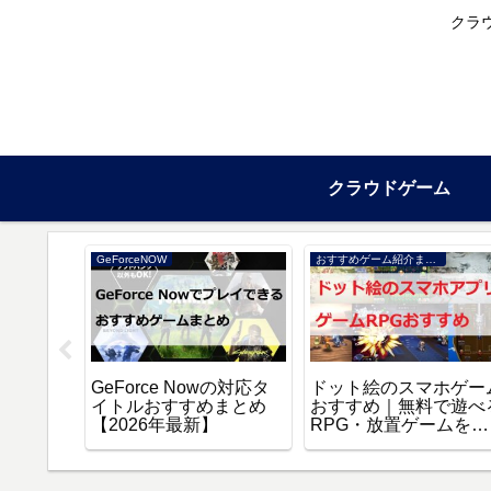
クラ
クラウドゲーム
GeForceNOW
おすすめゲーム紹介まとめ
場版 誰
GeForce Nowの対応タ
ドット絵のスマホゲー
スト』を
イトルおすすめまとめ
おすすめ｜無料で遊べ
聴する方
【2026年最新】
RPG・放置ゲームを厳
選【2026年】