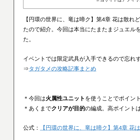
【円環の世界に、竜は啼ク】第4章 花は散れど
たので紹介。今回は本当にたまたまジュエルを
た。
イベントでは限定武具が入手できるので忘れ
⇒
タガタメの攻略記事まとめ
＊今回は
火属性ユニット
を使うことでポイン
＊あくまで
クリアが目的
の編成。高ポイント
公式：
【円環の世界に、竜は啼ク】第4章 花は