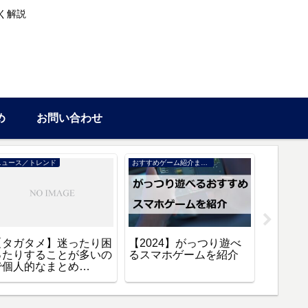
く解説
め
お問い合わせ
ニュース／トレンド
おすすめゲーム紹介まとめ
情報
【タガタメ】迷ったり困
【2024】がっつり遊べ
【タガ
ったりすることが多いの
るスマホゲームを紹介
方法や
で個人的なまとめ
【2024
【Q&A】