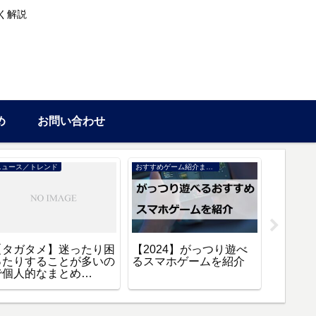
く解説
め
お問い合わせ
ニュース／トレンド
おすすめゲーム紹介まとめ
情報
【タガタメ】迷ったり困
【2024】がっつり遊べ
【タガ
ったりすることが多いの
るスマホゲームを紹介
方法や
で個人的なまとめ
【2024
【Q&A】