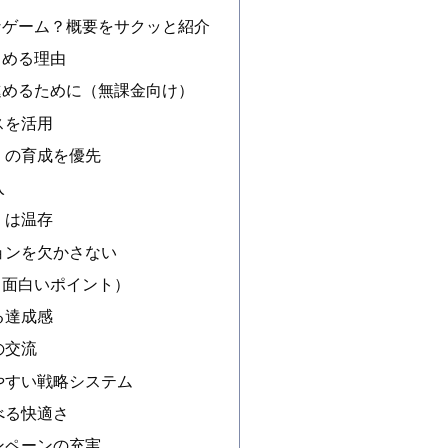
なゲーム？概要をサクッと紹介
しめる理由
進めるために（無課金向け）
スを活用
）の育成を優先
入
）は温存
ョンを欠かさない
（面白いポイント）
る達成感
の交流
やすい戦略システム
べる快適さ
ンペーンの充実