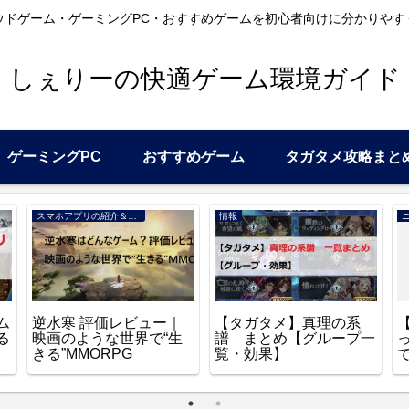
ウドゲーム・ゲーミングPC・おすすめゲームを初心者向けに分かりやす
しぇりーの快適ゲーム環境ガイド
ゲーミングPC
おすすめゲーム
タガタメ攻略まと
スマホアプリの紹介＆レビュー
情報
ム
逆水寒 評価レビュー｜
【タガタメ】真理の系
る
映画のような世界で“生
譜 まとめ【グループ一
きる”MMORPG
覧・効果】