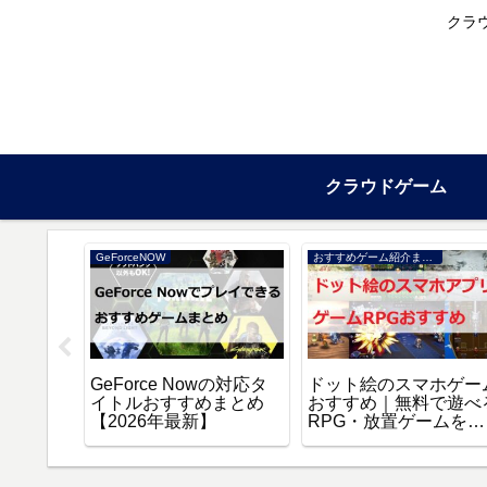
クラ
クラウドゲーム
GeForceNOW
おすすめゲーム紹介まとめ
場版 誰
GeForce Nowの対応タ
ドット絵のスマホゲー
スト』を
イトルおすすめまとめ
おすすめ｜無料で遊べ
聴する方
【2026年最新】
RPG・放置ゲームを厳
選【2026年】