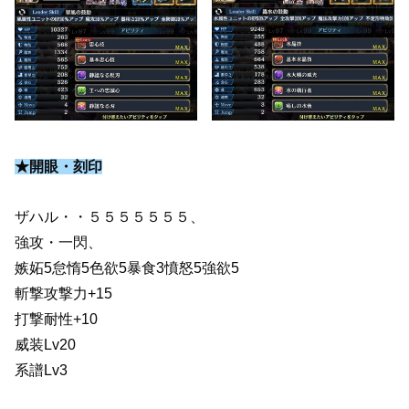
★開眼・刻印
ザハル・・５５５５５５５、
強攻・一閃、
嫉妬5怠惰5色欲5暴食3憤怒5強欲5
斬撃攻撃力+15
打撃耐性+10
威装Lv20
系譜Lv3