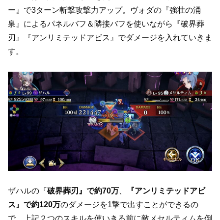
ー』で3ターン斬撃攻撃力アップ。ヴォダの『強壮の涌
泉』によるパネルバフ＆隣接バフを使いながら『破界葬
刃』『アンリミテッドアビス』でダメージを入れていきま
す。
ザハルの『
破界葬刃』で約70万
、
『アンリミテッドアビ
ス』で約120万
のダメージを1撃で出すことができるの
で、上記２つのスキルを使いきる前に敵メセルティムを倒