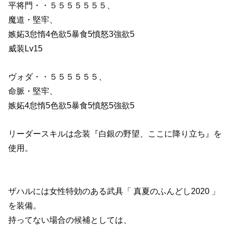
平将門・・５５５５５５５、
魔道・堅牢、
嫉妬3怠惰4色欲5暴食5憤怒3強欲5
威装Lv15
ヴォダ・・５５５５５５、
命脈・堅牢、
嫉妬4怠惰5色欲5暴食5憤怒5強欲5
リーダースキルは念装『白銀の野望、ここに降り立ち』を
使用。
ザハルには女性特効のある武具「 真夏のふんどし2020 」
を装備。
持ってない場合の候補としては、