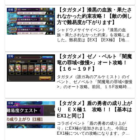
タン」です。
【タガタメ】漆黒の血族・果たさ
攻略
れなかった約束攻略！【敵の倒し
方で難易度が下がります】
シャドウメサイヤイベント『漆黒の血
族・果たされなかった約束』を攻略しま
した。難易度は【EX】【EX極】【地獄
級】の３段階です。CCしたスピカやニグ
ルで編成すると攻略しやすくなるか
も？。以下。【EX】【EX極】【地獄
【タガタメ】ゼノ・ベルト「闇魔
攻略
級】【EX】クエスト情報★...
竜の罪域<傲慢>」オート攻略！
【１６～１９Ｆ】
タガタメ（誰ガ為のアルケミスト）のイ
ベント、ゼノベルト「闇魔竜の罪域<傲慢
>」のオート攻略。前回、１５F攻略時ラ
イルがダメージをうけたので、武具『月
星の胴』を装備してスタート。今回は１
１Ｆ～１９Ｆまでの様子です。
【タガタメ】盾の勇者の成り上が
攻略
り ＥＸ極１ 攻略！！【基本は
EX1と同じ】
コラボイベント「盾の勇者の成り上が
り」にEX極が追加されました。今回は
EX1極についての攻略になります。クエ
ストミッションが「各属性統一」「全員