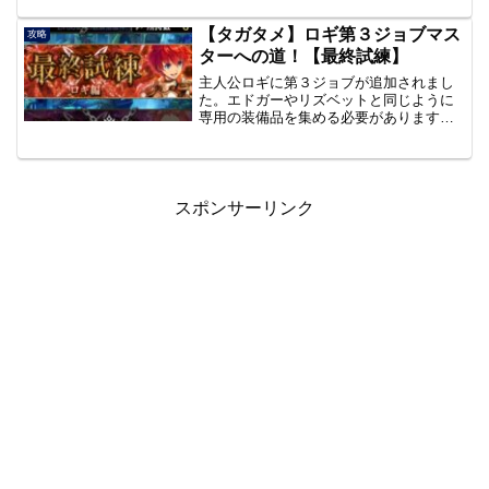
生存」なので、それぞれのクリア編成に
ついてもまとめたいと思います。EX1の
【タガタメ】ロギ第３ジョブマス
攻略
攻略はこちら↓↓関連記...
ターへの道！【最終試練】
主人公ロギに第３ジョブが追加されまし
た。エドガーやリズベットと同じように
専用の装備品を集める必要があります。
第３ジョブマスターへの流れを管理人の
持つロギの育成状況と合わせてまとめて
いきたいと思います。＊追記：第３ジョ
ブマスターしました。
スポンサーリンク