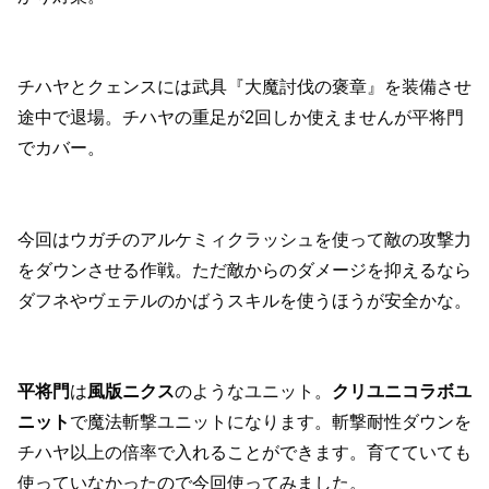
チハヤとクェンスには武具『大魔討伐の褒章』を装備させ
途中で退場。チハヤの重足が2回しか使えませんが平将門
でカバー。
今回はウガチのアルケミィクラッシュを使って敵の攻撃力
をダウンさせる作戦。ただ敵からのダメージを抑えるなら
ダフネやヴェテルのかばうスキルを使うほうが安全かな。
平将門
は
風版ニクス
のようなユニット。
クリユニコラボユ
ニット
で魔法斬撃ユニットになります。斬撃耐性ダウンを
チハヤ以上の倍率で入れることができます。育てていても
使っていなかったので今回使ってみました。