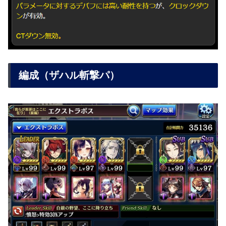
編成（ザハル斬撃パ）