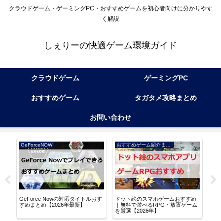
クラウドゲーム・ゲーミングPC・おすすめゲームを初心者向けに分かりやす
く解説
しぇりーの快適ゲーム環境ガイド
クラウドゲーム
ゲーミングPC
おすすめゲーム
タガタメ攻略まとめ
お問い合わせ
GeForceNOW
おすすめゲーム紹介まとめ
アル
GeForce Nowの対応タイトルおす
ドット絵のスマホゲームおすすめ
逆水
る
すめまとめ【2026年最新】
｜無料で遊べるRPG・放置ゲーム
な世
を厳選【2026年】