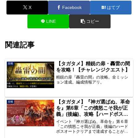
X
Facebook
はてブ
LINE
コピー
関連記事
【タガタメ】精鋭の扉・轟雷の間
攻略
を攻略！【チャレンジクエスト】
精鋭の扉『轟雷の間』の攻略。全ミッシ
ョン達成。編成情報アリ。
【タガタメ】『神ガ選ばぬ、革命
攻略
を』第6章「この憤怒こそ我が正
義」(後編)、攻略【ハードボス・
サタン】
イベント『神ガ選ばぬ、革命を』第６章
「この憤怒こそ我が正義」後編のハード
ボスオートクリアまで達成することがで
きたのでまとめます。今回のボスは「サ