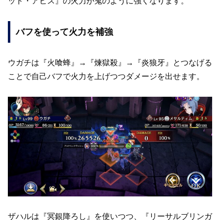
ッド・アビス』の火力が鬼のように強くなります。
バフを使って火力を補強
ウガチは『火喰蜂』→『煉獄殺』→『炎狼牙』とつなげる
ことで自己バフで火力を上げつつダメージを出せます。
ザハルは『冥銀降ろし』を使いつつ、『リーサルブリンガ