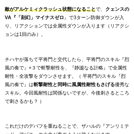
敵がアルケミィクラッシュ状態になること
で、
クェンスの
VA『「刻幻」マイナスゼロ
』で3ターン防御ダウンが入
り、リアクションでは全属性ダウンが入ります（リアクシ
ョンは1回のみ）。
チハヤが落ちて平将門と交代したら、平将門のスキル『烈
風の奏で』×３で斬撃耐性を、『静謐なる計略』で全属性
耐性・全攻撃をダウンさせます。（ 平将門のスキル『烈
風の奏で』は
斬撃耐性と同時に風属性耐性もさげる
優秀な
スキル。今回風耐性は関係ないですが、今後刺さるところ
で刺さるかも？ ）
これだけのデバフを重ねることで、ザハルの『アンリミテ