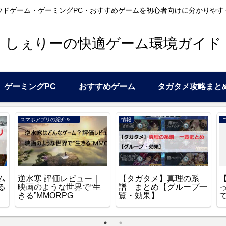
ウドゲーム・ゲーミングPC・おすすめゲームを初心者向けに分かりやす
しぇりーの快適ゲーム環境ガイド
ゲーミングPC
おすすめゲーム
タガタメ攻略まと
スマホアプリの紹介＆レビュー
情報
ム
逆水寒 評価レビュー｜
【タガタメ】真理の系
る
映画のような世界で“生
譜 まとめ【グループ一
きる”MMORPG
覧・効果】