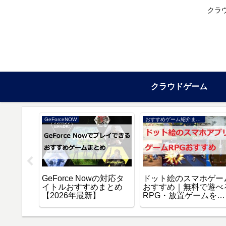
クラ
クラウドゲーム
GeForceNOW
おすすめゲーム紹介まとめ
場版 誰
GeForce Nowの対応タ
ドット絵のスマホゲー
スト』を
イトルおすすめまとめ
おすすめ｜無料で遊べ
聴する方
【2026年最新】
RPG・放置ゲームを厳
選【2026年】