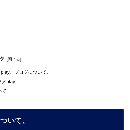
次
play、ブログについて、
メplay
いて
について、