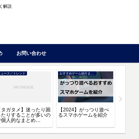
く解説
め
お問い合わせ
ニュース／トレンド
おすすめゲーム紹介まとめ
情報
【タガタメ】迷ったり困
【2024】がっつり遊べ
【タガ
ったりすることが多いの
るスマホゲームを紹介
方法や
で個人的なまとめ
【2024
【Q&A】