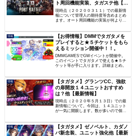
ト周回機能実装、タガステ他【最
新情報】
現時点（２０２００３１１）での最新情
報について管理人の期待度等含めまとめ
ます。オート周回機能の実装が何よりう
れしいです。以下。ユニット強化、ポー
トバトル、オート周回機能、舞台版タガ
タメ、イベント復刻その他、ユニット強
【お得情報】DMMでタガタメを
情報
化★『カリス』マスアビ習...
プレイすると★５チケットをもら
えるミッション開催中！！。
DMMGAMESでGWイベントが開催中。
このイベントでタガタメで使える★５チ
ケット等が手に入ります。詳細まとめ。
【タガタメ】グランツCC、強欲
情報
の扉開放１４ユニットおすすめ
は？他【最新情報】
現時点（２０２０年５月１３日）での最
新情報について。今回は、１４ユニット
が一気に開眼します。数が多いので個人
的なおすすめも書きたいと思います。誰
かの参考になればと思います。グランツ
CC、新ユニット『ラシェル』、強欲の扉
【タガタメ】ゼノベルト、カダノ
情報
開放おすすめユニットグ...
バ新念装、ユニット強化他【最新