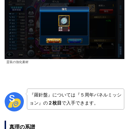
霊装の強化素材
『羅針盤』については『５周年パネルミッシ
ョン』の
２枚目
で入手できます。
真理の系譜