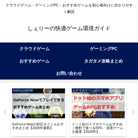
クラウドゲーム・ゲーミングPC・おすすめゲームを初心者向けに分かりやす
く解説
しぇりーの快適ゲーム環境ガイド
クラウドゲーム
ゲーミングPC
おすすめゲーム
タガタメ攻略まとめ
お問い合わせ
GeForceNOW
おすすめゲーム紹介まとめ
アル
GeForce Nowの対応タイトルおす
ドット絵のスマホゲームおすすめ
逆水
る
すめまとめ【2026年最新】
｜無料で遊べるRPG・放置ゲーム
な世
を厳選【2026年】