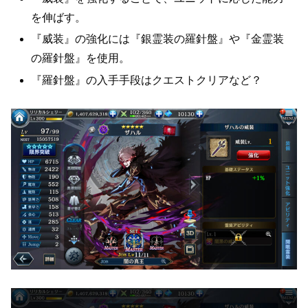
を伸ばす。
『威装』の強化には『銀霊装の羅針盤』や『金霊装
の羅針盤』を使用。
『羅針盤』の入手手段はクエストクリアなど？