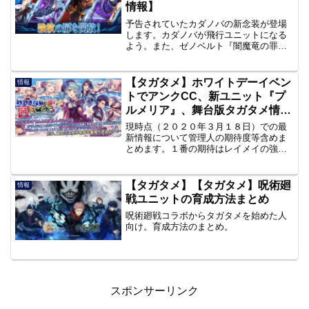
情報】
予告されていたカダノバの新念装が登場
します。カダノバが飛行ユニットになる
よう。また、ゼノベルト『闇魔竜の罪
域』が開催されます。今回もオート編成
でどこまでいけるかまとめていきたいと
思います。キャンペーンやガチャ情報は
【タガタメ】ホワイトデーイベン
情報
まだですが、現時点での管理...
トでアンクCC、新ユニット『プ
ルメリア』、舞台版タガタメ情報
ほかマル得情報【最新情報】
現時点（２０２０年３月１８日）での最
新情報について管理人の期待度等含めま
とめます。１番の期待はレイメイの強化
です！（まだ何も情報出てません
が・・）後、舞台版タガタメの無観客公
演について、以下。アンクCC、新ユニッ
【タガタメ】【タガタメ】呪術廻
情報
ト『プルメリア』、舞台版タガ...
戦ユニットの育成方法まとめ
呪術廻戦コラボからタガタメを始めた人
向け。育成方法のまとめ。
スポンサーリンク