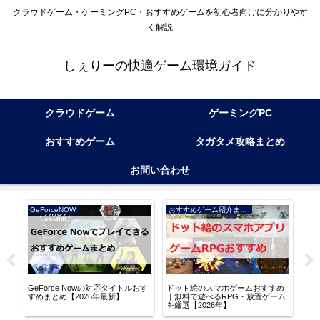
クラウドゲーム・ゲーミングPC・おすすめゲームを初心者向けに分かりやす
く解説
しぇりーの快適ゲーム環境ガイド
クラウドゲーム
ゲーミングPC
おすすめゲーム
タガタメ攻略まとめ
お問い合わせ
GeForceNOW
おすすめゲーム紹介まとめ
アル
GeForce Nowの対応タイトルおす
ドット絵のスマホゲームおすすめ
逆水
る
すめまとめ【2026年最新】
｜無料で遊べるRPG・放置ゲーム
な世
を厳選【2026年】