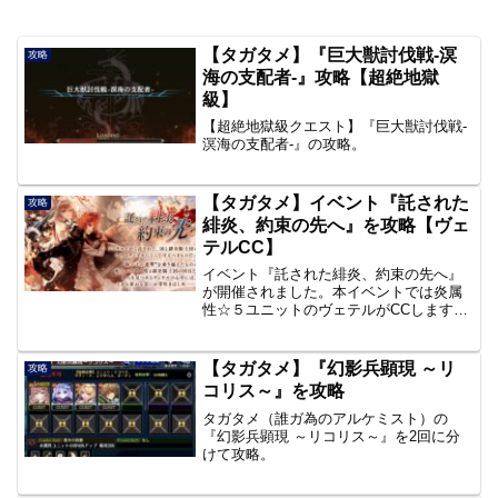
【タガタメ】『巨大獣討伐戦-溟
攻略
海の支配者-』攻略【超絶地獄
級】
【超絶地獄級クエスト】『巨大獣討伐戦-
溟海の支配者-』の攻略。
【タガタメ】イベント『託された
攻略
緋炎、約束の先へ』を攻略【ヴェ
テルCC】
イベント『託された緋炎、約束の先へ』
が開催されました。本イベントでは炎属
性☆５ユニットのヴェテルがCCします。
古参ユニットがどのようにCCするのか楽
しみですね。
【タガタメ】『幻影兵顕現 ～リ
攻略
コリス～』を攻略
タガタメ（誰ガ為のアルケミスト）の
『幻影兵顕現 ～リコリス～』を2回に分
けて攻略。