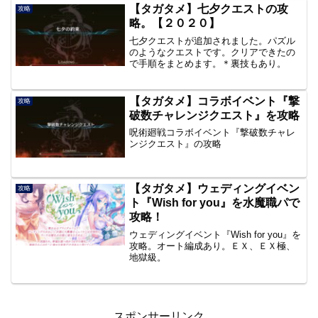
【タガタメ】七夕クエストの攻
攻略
略。【２０２０】
七夕クエストが追加されました。パズル
のようなクエストです。クリアできたの
で手順をまとめます。＊裏技もあり。
【タガタメ】コラボイベント『撃
攻略
破数チャレンジクエスト』を攻略
呪術廻戦コラボイベント『撃破数チャレ
ンジクエスト』の攻略
【タガタメ】ウェディングイベン
攻略
ト『Wish for you』を水魔職パで
攻略！
ウェディングイベント『Wish for you』を
攻略。オート編成あり。ＥＸ、ＥＸ極、
地獄級。
スポンサーリンク