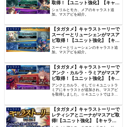
取得！【ユニット強化】【キャラ
スト】
シェリルとモカ、メアのキャラスト追
加。マスアビを紹介。
【タガタメ】キャラストーリーで
キャラスト
スーイーとリューシェンがマスア
ビ取得！【ユニット強化】【キャ
ラスト】
スーイーとリューシェンのキャラスト追
加。マスアビを紹介。
【タガタメ】キャラストーリーで
キャラスト
アンク・カルラ・ラミアがマスア
ビ取得！【ユニット強化】【キャ
ラスト】
アンクとカルラ、そして☆４ユニットラ
ミアにキャラストが追加され、マスアビ
を取得しました。☆４ユニットでは３人
目のマスアビ取得です。以下。アンクキ
ャラスト・強化、カルラキャラスト・強
化、ラミアキャラスト・強化アンクキャ
【タガタメ】キャラストーリーで
キャラスト
ラスト・強化副長になるか...
レティシアとニーナがマスアビ取
得!【ユニット強化】【キャラス
ト】