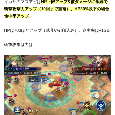
イカサのマスアビは
HP上限アップ&被ダメージに永続で
斬撃攻撃力アップ（10回まで重複）、HP30%以下の場合
命中率アップ
。
HPは700ほどアップ（武具や刻印込み）。命中率は+15％
斬撃攻撃は力は