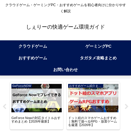
クラウドゲーム・ゲーミングPC・おすすめゲームを初心者向けに分かりやす
く解説
しぇりーの快適ゲーム環境ガイド
クラウドゲーム
ゲーミングPC
おすすめゲーム
タガタメ攻略まとめ
お問い合わせ
GeForceNOW
おすすめゲーム紹介まとめ
アル
GeForce Nowの対応タイトルおす
ドット絵のスマホゲームおすすめ
逆水
る
すめまとめ【2026年最新】
｜無料で遊べるRPG・放置ゲーム
な世
を厳選【2026年】